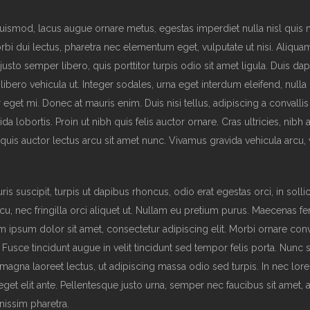
euismod, lacus augue ornare metus, egestas imperdiet nulla nisl quis 
rbi dui lectus, pharetra nec elementum eget, vulputate ut nisi. Aliqu
 justo semper libero, quis porttitor turpis odio sit amet ligula. Duis da
bero vehicula ut. Integer sodales, urna eget interdum eleifend, nulla 
 eget mi. Donec at mauris enim. Duis nisi tellus, adipiscing a convallis 
da lobortis. Proin ut nibh quis felis auctor ornare. Cras ultricies, nibh 
, quis auctor lectus arcu sit amet nunc. Vivamus gravida vehicula arcu, 
is suscipit, turpis ut dapibus rhoncus, odio erat egestas orci, in solli
arcu, nec fringilla orci aliquet ut. Nullam eu pretium purus. Maecenas 
ipsum dolor sit amet, consectetur adipiscing elit. Morbi ornare conva
. Fusce tincidunt augue in velit tincidunt sed tempor felis porta. Nunc 
magna laoreet lectus, ut adipiscing massa odio sed turpis. In nec lore
eget elit ante. Pellentesque justo urna, semper nec faucibus sit amet, 
issim pharetra.