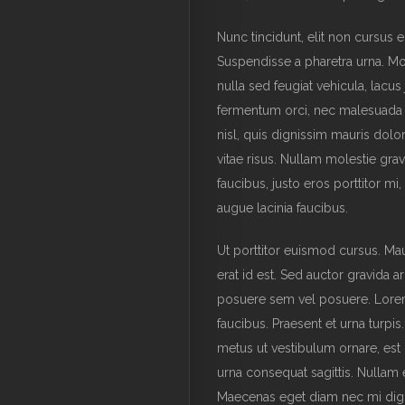
Nunc tincidunt, elit non cursus 
Suspendisse a pharetra urna. Mo
nulla sed feugiat vehicula, lacus
fermentum orci, nec malesuada li
nisl, quis dignissim mauris dolor
vitae risus. Nullam molestie gravi
faucibus, justo eros porttitor mi
augue lacinia faucibus.
Ut porttitor euismod cursus. Maur
erat id est. Sed auctor gravida 
posuere sem vel posuere. Lorem 
faucibus. Praesent et urna turpis
metus ut vestibulum ornare, est 
urna consequat sagittis. Nullam 
Maecenas eget diam nec mi dign