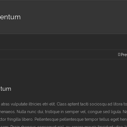
mentum
Pre
ntum
as vulputate iltricies etri elit. Class aptent taciti sociosqu ad litora 
menaeos. Nulla nunc dui, tristique in semper vel, congue sed ligula. 
uctor fringilla libero. Pellentesque pellentesque tempor tellus eget hen