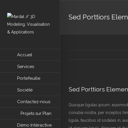
Sed Porttiors Ele
Accueil
Services
Portefeuille
View
Larger
Sed Porttiors Eleme
Société
Image
Contactez-nous
Quisque ligulas ipsum, euismod atr
conubia nostra, per inceptos hi
Projets sur Plan
ligula, faucibus id sodales in, a
Démo Intéractive