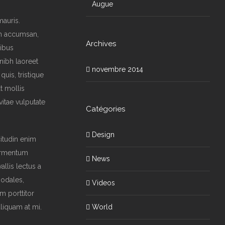
Augue
mauris.
am accumsan,
Archives
pibus
nibh laoreet
novembre 2014
quis, tristique
at mollis
vitae vulputate
Catégories
Design
citudin enim
fermentum
News
llis lectus a
sodales,
Videos
m porttitor
aliquam at mi.
World