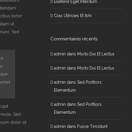
 Vestibulum
Eleifend Eget Interdum
 bibendum
Cras Ultricies Et Ibhi
cibus tortor
ullam ut
 nunc. Sed
Commentaires récents
admin
dans
Morbi Dui Et Lectus
is
ue
admin
dans
Morbi Dui Et Lectus
sque
t amet
admin
dans
Sed Porttiors
Elementum
admin
dans
Sed Porttiors
cipit
Elementum
ommodo. Sed
psum dolor sit
admin
dans
Fusce Tincidunt