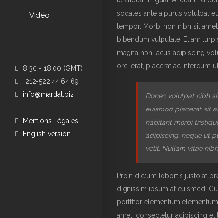
id aliquam ligula. Aliquam id du
sodales ante a purus volutpat e
Vidéo
tempor. Morbi non nibh sit amet l
bibendum vulputate. Etiam turpis
magna non lacus adipiscing volu
orci erat, placerat ac interdum ut
8:30 - 18:00 (GMT)
+212-522.44.64.69
info@mardal.biz
Donec volutpat nibh si
euismod placerat sit a
Mentions Légales
habitant morbi tristiq
English version
adipiscing, neque ut pu
velit. Nullam vitae nib
Proin dictum lobortis justo at p
dignissim ipsum at euismod. C
porttitor elementum elementum. 
amet, consectetur adipiscing elit