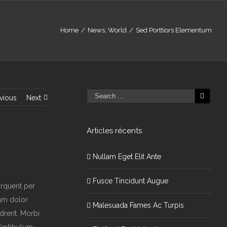
Home
/
News
,
World
/
Sed Porttiors Elementum
vious
Next
Articles récents
Nullam Eget Elit Ante
Fusce Tincidunt Augue
torquent per
Nam dolor
Malesuada Fames Ac Turpis
drerit. Morbi