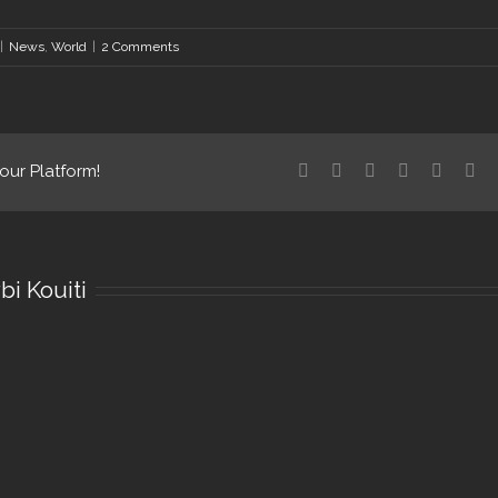
|
News
,
World
|
2 Comments
Facebook
Twitter
Linkedin
Reddit
Tumblr
Go
our Platform!
bi Kouiti