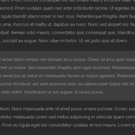
i sem. Proin rhoncus consequat nisl, eu ornare mauris tincidunt vitae.
uismod. Proin sodales quam nec ante sollicitudin lacinia. Ut egestas
igula blandit ullamcorper in nec risus. Pellentesque fringilla diam fau
 urna, rhoncus et mattis ut, dapibus eu nunc. Nunc sed aliquet nisi. N
tpat. Aenean odio mauris, consectetur quis consequat quis, blandit a
, suscipit eu augue. Nunc vitae mi tortor. Ut vel justo quis et libero.
t amet libero ornare non laoreet arcu luctus. Donec id arcu quis maur
met ut metus. Sed imperdiet fringilla sem eget euismod. Pellentesq
ue senectus et netus et malesuada fames ac turpis egestas. Pellente
lvinar tincidunt, est sem euismod odio, eu ullamcorper turpis nisl si
h odio noibh. Vestibulum ut est augue, in varius purus.
retium. Nunc malesuada ante sit amet purus ornare pulvinar. Donec sus
urabitur malesuada lorem sed metus adipiscing in vehicula quam c
Proin eu ligula eget leo consectetur sodales et non mauris. Lorem i
.