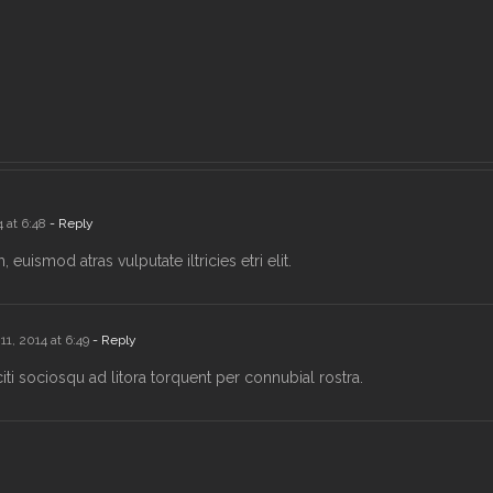
 at 6:48
- Reply
euismod atras vulputate iltricies etri elit.
1, 2014 at 6:49
- Reply
citi sociosqu ad litora torquent per connubial rostra.