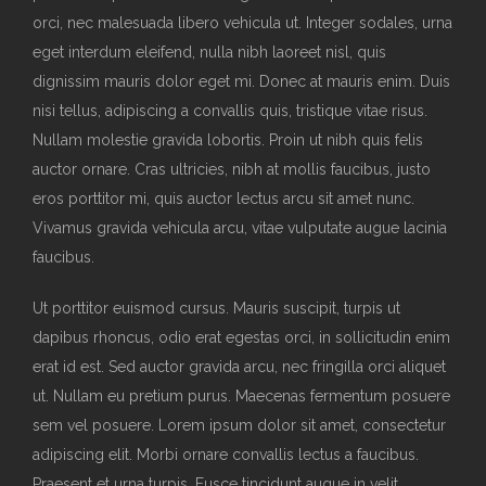
orci, nec malesuada libero vehicula ut. Integer sodales, urna
eget interdum eleifend, nulla nibh laoreet nisl, quis
dignissim mauris dolor eget mi. Donec at mauris enim. Duis
nisi tellus, adipiscing a convallis quis, tristique vitae risus.
Nullam molestie gravida lobortis. Proin ut nibh quis felis
auctor ornare. Cras ultricies, nibh at mollis faucibus, justo
eros porttitor mi, quis auctor lectus arcu sit amet nunc.
Vivamus gravida vehicula arcu, vitae vulputate augue lacinia
faucibus.
Ut porttitor euismod cursus. Mauris suscipit, turpis ut
dapibus rhoncus, odio erat egestas orci, in sollicitudin enim
erat id est. Sed auctor gravida arcu, nec fringilla orci aliquet
ut. Nullam eu pretium purus. Maecenas fermentum posuere
sem vel posuere. Lorem ipsum dolor sit amet, consectetur
adipiscing elit. Morbi ornare convallis lectus a faucibus.
Praesent et urna turpis. Fusce tincidunt augue in velit