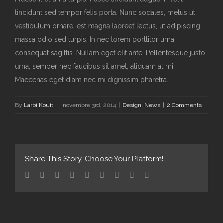
tincidunt sed tempor felis porta. Nunc sodales, metus ut
vestibulum ornare, est magna laoreet lectus, ut adipiscing
massa odio sed turpis. In nec lorem porttitor urna
consequat sagittis. Nullam eget elit ante. Pellentesque justo
urna, semper nec faucibus sit amet, aliquam at mi.
Maecenas eget diam nec mi dignissim pharetra.
By
Larbi Kouiti
|
novembre 3rd, 2014
|
Design
,
News
|
2 Comments
Share This Story, Choose Your Platform!
Facebook
Twitter
Linkedin
Reddit
Tumblr
Google+
Pinterest
Vk
Email